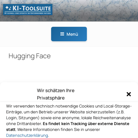
Zum
Inhalt
springen
KI-
KI schnell und effektiv
TOOLSUITE
im Unternehmen
Menü
nutzen
Hugging Face
Beitragsnavigation
Wir schätzen Ihre
Vorheriger
ZURÜCK
Privatsphäre
Beitrag
Hugging Face
Wir verwenden technisch notwendige Cookies und Local-Storage-
Einträge, um den Betrieb unserer Website sicherzustellen (z.B.
Nächster
WEITER
Login, Sitzungen) sowie eine anonyme, lokale Reichweitenanalyse
Beitrag
ohne Drittanbieter.
Es findet kein Tracking über externe Dienste
Hugging Face
statt
. Weitere Informationen finden Sie in unserer
Datenschutzerklärung
.