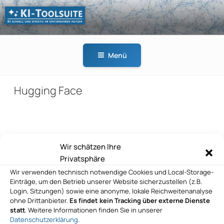
Zum
Inhalt
springen
KI-
KI schnell und effektiv
TOOLSUITE
im Unternehmen
Menü
nutzen
Hugging Face
Beitragsnavigation
Wir schätzen Ihre
Vorheriger
ZURÜCK
Privatsphäre
Beitrag
Hugging Face
Wir verwenden technisch notwendige Cookies und Local-Storage-
Einträge, um den Betrieb unserer Website sicherzustellen (z.B.
Nächster
WEITER
Login, Sitzungen) sowie eine anonyme, lokale Reichweitenanalyse
Beitrag
ohne Drittanbieter.
Es findet kein Tracking über externe Dienste
Hugging Face
statt
. Weitere Informationen finden Sie in unserer
Datenschutzerklärung
.