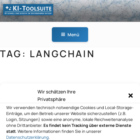
Zum
Inhalt
springen
KI-
KI schnell und effektiv
TOOLSUITE
im Unternehmen
Menü
nutzen
TAG:
LANGCHAIN
GitHub
Wir schätzen Ihre
Privatsphäre
Wir verwenden technisch notwendige Cookies und Local-Storage-
GitHub
Einträge, um den Betrieb unserer Website sicherzustellen (z.B.
Login, Sitzungen) sowie eine anonyme, lokale Reichweitenanalyse
ohne Drittanbieter.
Es findet kein Tracking über externe Dienste
statt
. Weitere Informationen finden Sie in unserer
Datenschutzerklärung
.