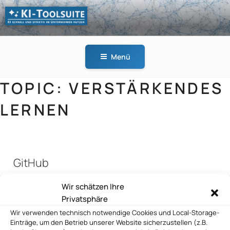
Zum
Inhalt
springen
KI-
KI schnell und effektiv
TOOLSUITE
im Unternehmen
Menü
nutzen
TOPIC:
VERSTÄRKENDES
LERNEN
GitHub
Wir schätzen Ihre
Privatsphäre
GitHub
Wir verwenden technisch notwendige Cookies und Local-Storage-
Einträge, um den Betrieb unserer Website sicherzustellen (z.B.